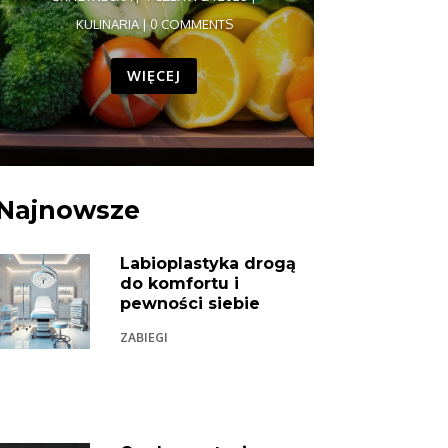
KULINARIA
| 0 COMMENTS
WIĘCEJ
Najnowsze
Labioplastyka drogą
do komfortu i
pewności siebie
ZABIEGI