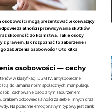
m osobowości mogą prezentować lekceważący
odpowiedzialności i przewidywania skutków
oraz skłonność do kłamstwa. Takie osoby
kty z prawem. Jak rozpoznać to zaburzenie i
ego zaburzenia osobowości? Oto kilka
enia osobowości — cechy
eriów w klasyfikacji DSM IV, antyspołeczne
ością do łamania norm społecznych, manipulacji,
 osób. Zachowanie osób z tym zaburzeniem
ą, brakiem odpowiedzialności za siebie i innych oraz
ywdy. Na poziomie emocjonalnym typowy jest zanik