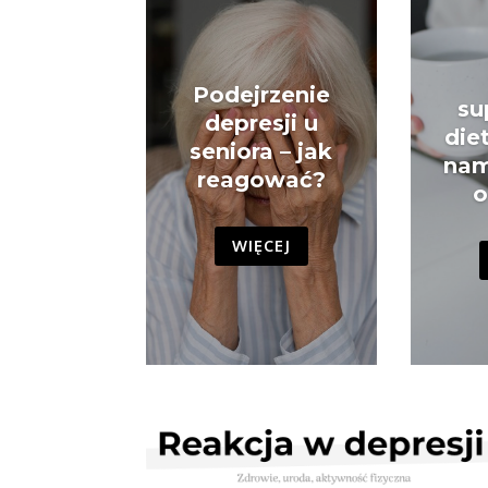
Podejrzenie
su
depresji u
die
seniora – jak
nam
reagować?
o
WIĘCEJ