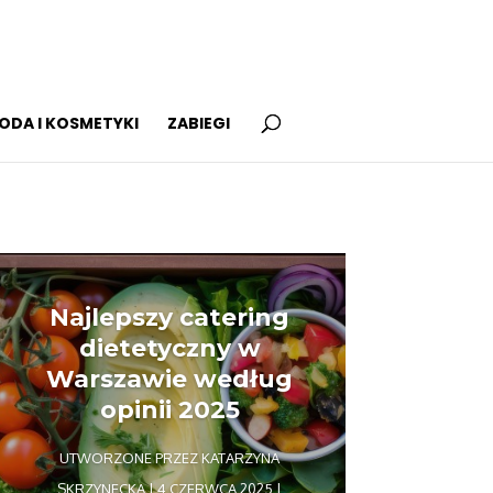
ODA I KOSMETYKI
ZABIEGI
Najlepszy catering
dietetyczny w
Warszawie według
opinii 2025
UTWORZONE PRZEZ
KATARZYNA
SKRZYNECKA
|
4 CZERWCA 2025
|