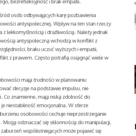
ego, bezrefleksyjność i brak empatii.
ośród osób odbywających karę pozbawienia
bowości antyspołecznej. Wpływ na ten stan rzeczy
 z lekkomyślnością i drażliwością. Należy jednak
bowością antyspołeczną wchodzą w konflikt z
lędności, braku uczuć wyższych i empatii,
nflikt z prawem. Często potrafią osiągnąć wiele w
bowości mają trudności w planowaniu
wać decyzje na podstawie impulsu, nie
ń. Co znamienne, mają niską zdolność do
 je niestabilność emocjonalna. W sferze
burzeniu osobowości cechuje nieprzestrzeganie
 Mogą odznaczać się skłonnością do manipulacji,
zaburzeń współistniejących może pojawić się