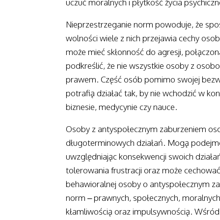
uczuć moralnych i płytkość życia psychiczn
Nieprzestrzeganie norm powoduje, że sp
wolności wiele z nich przejawia cechy oso
może mieć skłonność do agresji, połączona
podkreślić, że nie wszystkie osoby z oso
prawem. Część osób pomimo swojej bezwzg
potrafią działać tak, by nie wchodzić w ko
biznesie, medycynie czy nauce.
Osoby z antyspołecznym zaburzeniem oso
długoterminowych działań. Mogą podejmo
uwzględniając konsekwencji swoich działa
tolerowania frustracji oraz może cechować
behawioralnej osoby o antyspołecznym za
norm – prawnych, społecznych, moralnych.
kłamliwością oraz impulsywnością. Wśród 