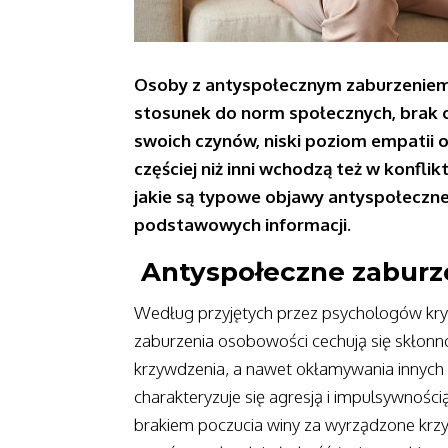
Osoby z antyspołecznym zaburzenie
stosunek do norm społecznych, brak 
swoich czynów, niski poziom empatii 
częściej niż inni wchodzą też w konfli
jakie są typowe objawy antyspołeczn
podstawowych informacji.
Antyspołeczne zaburz
Według przyjętych przez psychologów kryt
zaburzenia osobowości cechują się skłonn
krzywdzenia, a nawet okłamywania innych
charakteryzuje się agresją i impulsywności
brakiem poczucia winy za wyrządzone krz