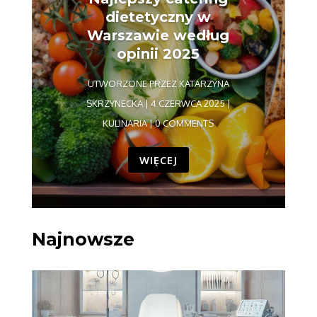
dietetyczny w
Warszawie według
opinii 2025
UTWORZONE PRZEZ
KATARZYNA
SKRZYNECKA
|
4 CZERWCA 2025
|
KULINARIA
| 0 COMMENTS
WIĘCEJ
Najnowsze