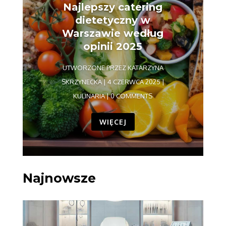
Najlepszy catering
dietetyczny w
Warszawie według
opinii 2025
UTWORZONE PRZEZ
KATARZYNA
SKRZYNECKA
|
4 CZERWCA 2025
|
KULINARIA
| 0 COMMENTS
WIĘCEJ
Najnowsze