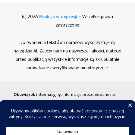
(c) 2026
Reakcja w depresji
– Wszelkie prawa
zastrzeżone
Do tworzenia tekstów i obrazów wykorzystujemy
narzędzia AI. Zależy nam na najwyższej jakości, dlatego
przed publikacją wszystkie informacje są skrupulatnie
sprawdzane i weryfikowane merytorycznie.
Obowiązek informacyjny
:
Informacje prezentowane na
stronie nie stanowią porady medycznej w rozumieniu
prawa. Mają one charakter ogólny i nie powinny być
traktowane jako wytyczne do diagnozowania czy leczenia
jakichkolwiek schorzeń. Przed podjęciem decyzji o