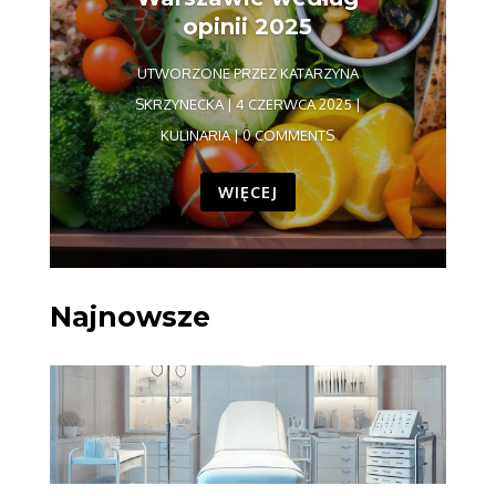
opinii 2025
UTWORZONE PRZEZ
KATARZYNA
SKRZYNECKA
|
4 CZERWCA 2025
|
KULINARIA
| 0 COMMENTS
WIĘCEJ
Najnowsze