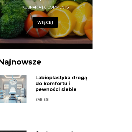
KULINARIA
| 0 COMMENTS
WIĘCEJ
Najnowsze
Labioplastyka drogą
do komfortu i
pewności siebie
ZABIEGI