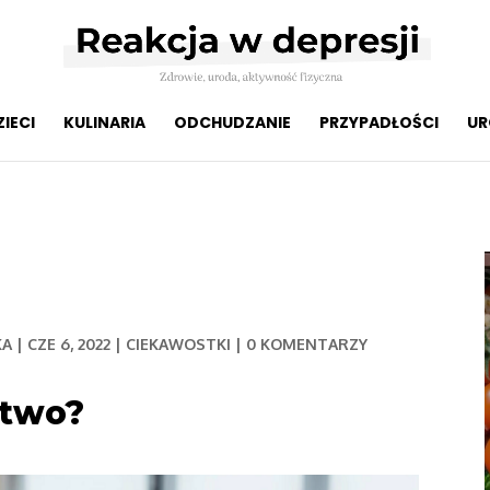
ZIECI
KULINARIA
ODCHUDZANIE
PRZYPADŁOŚCI
UR
KA
|
CZE 6, 2022
|
CIEKAWOSTKI
|
0 KOMENTARZY
stwo?