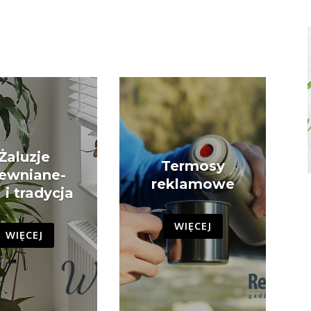
Żaluzje
Termosy
ewniane-
reklamowe
l i tradycja
WIĘCEJ
WIĘCEJ