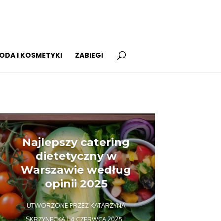
ODA I KOSMETYKI
ZABIEGI
Najlepszy catering
dietetyczny w
Warszawie według
opinii 2025
UTWORZONE PRZEZ
KATARZYNA
SKRZYNECKA
|
4 CZERWCA 2025
|