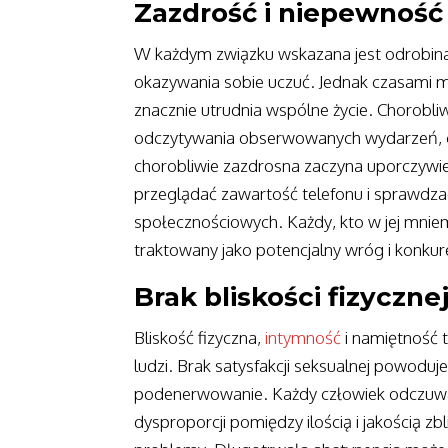
Zazdrość i niepewność
W każdym związku wskazana jest odrobina 
okazywania sobie uczuć. Jednak czasami m
znacznie utrudnia wspólne życie. Chorobli
odczytywania obserwowanych wydarzeń, co
chorobliwie zazdrosna zaczyna uporczywie
przeglądać zawartość telefonu i sprawd
społecznościowych. Każdy, kto w jej mniem
traktowany jako potencjalny wróg i konkur
Brak bliskości fizyczne
Bliskość fizyczna,
intymność
i namiętność 
ludzi. Brak satysfakcji seksualnej powoduje
podenerwowanie. Każdy człowiek odczuwa p
dysproporcji pomiędzy ilością i jakością zb