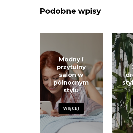
Podobne wpisy
Modny i
przytulny
salon w
dr
północnym
sty
stylu
WIĘCEJ