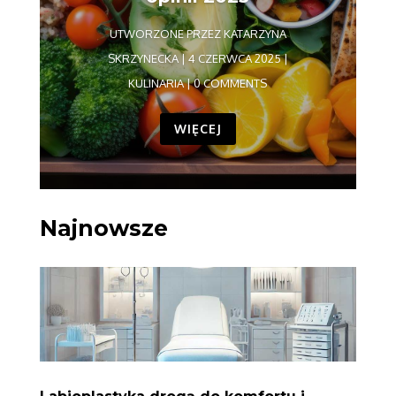
UTWORZONE PRZEZ
KATARZYNA
SKRZYNECKA
|
4 CZERWCA 2025
|
KULINARIA
| 0 COMMENTS
WIĘCEJ
Najnowsze