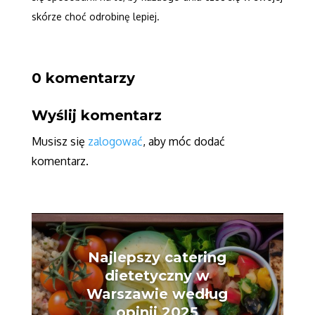
skórze choć odrobinę lepiej.
0 komentarzy
Wyślij komentarz
Musisz się
zalogować
, aby móc dodać
komentarz.
Najlepszy catering
dietetyczny w
Warszawie według
opinii 2025