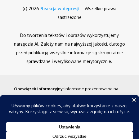
(c) 2026
Reakcja w depresji
– Wszelkie prawa
zastrzeżone
Do tworzenia tekstów i obrazów wykorzystujemy
narzędzia AI. Zależy nam na najwyższej jakości, dlatego
przed publikacją wszystkie informacje są skrupulatnie
sprawdzane i weryfikowane merytorycznie.
Obowiązek informacyjny
:
Informacje prezentowane na
stronie nie stanowią porady medycznej w rozumieniu
prawa. Mają one charakter ogólny i nie powinny być
traktowane jako wytyczne do diagnozowania czy leczenia
jakichkolwiek schorzeń. Przed podjęciem decyzji o
zabiegach lub terapii należy bezwzględnie skonsultować