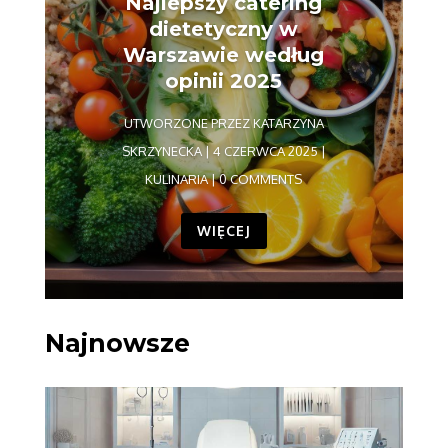
Najlepszy catering
dietetyczny w
Warszawie według
opinii 2025
UTWORZONE PRZEZ
KATARZYNA
SKRZYNECKA
|
4 CZERWCA 2025
|
KULINARIA
| 0 COMMENTS
WIĘCEJ
Najnowsze