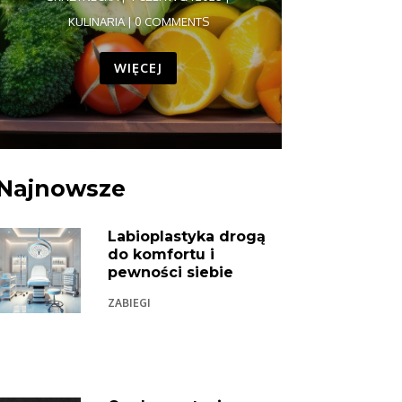
KULINARIA
| 0 COMMENTS
WIĘCEJ
Najnowsze
Labioplastyka drogą
do komfortu i
pewności siebie
ZABIEGI