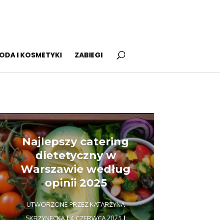
ODA I KOSMETYKI
ZABIEGI
Najlepszy catering
dietetyczny w
Warszawie według
opinii 2025
UTWORZONE PRZEZ
KATARZYNA
SKRZYNECKA
|
4 CZERWCA 2025
|