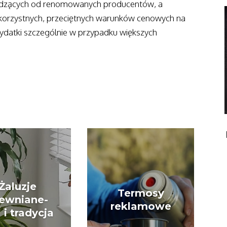
dzących od renomowanych producentów, a
 korzystnych, przeciętnych warunków cenowych na
ydatki szczególnie w przypadku większych
Żaluzje
Termosy
ewniane-
reklamowe
l i tradycja