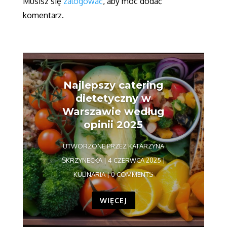
Musisz się
zalogować
, aby móc dodać
komentarz.
Najlepszy catering
dietetyczny w
Warszawie według
opinii 2025
UTWORZONE PRZEZ
KATARZYNA
SKRZYNECKA
|
4 CZERWCA 2025
|
KULINARIA
| 0 COMMENTS
WIĘCEJ