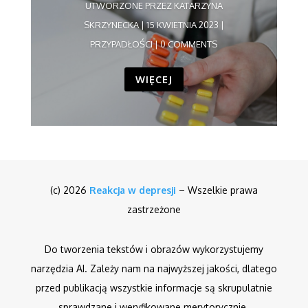
UTWORZONE PRZEZ
KATARZYNA
SKRZYNECKA
|
15 KWIETNIA 2023
|
PRZYPADŁOŚCI
| 0 COMMENTS
WIĘCEJ
(c) 2026
Reakcja w depresji
– Wszelkie prawa
zastrzeżone
Do tworzenia tekstów i obrazów wykorzystujemy
narzędzia AI. Zależy nam na najwyższej jakości, dlatego
przed publikacją wszystkie informacje są skrupulatnie
sprawdzane i weryfikowane merytorycznie.