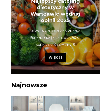
Najlepszy catering
dietetyczny w
Warszawie według
opinii 2025
UTWORZONE PRZEZ
KATARZYNA
SKRZYNECKA
|
4 CZERWCA 2025
|
KULINARIA
| 0 COMMENTS
WIĘCEJ
Najnowsze