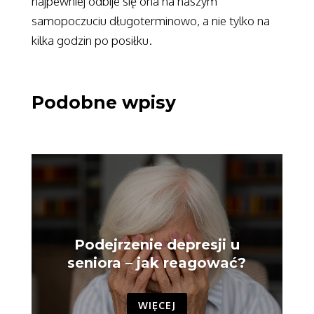
najpewniej odbije się ona na naszym
samopoczuciu długoterminowo, a nie tylko na
kilka godzin po posiłku.
Podobne wpisy
Podejrzenie depresji u
seniora – jak reagować?
WIĘCEJ