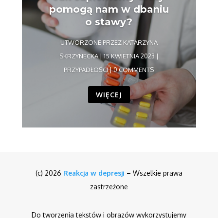
pomogą nam w dbaniu
o stawy?
UTWORZONE PRZEZ
KATARZYNA
SKRZYNECKA
|
15 KWIETNIA 2023
|
PRZYPADŁOŚCI
| 0 COMMENTS
WIĘCEJ
(c) 2026
Reakcja w depresji
– Wszelkie prawa
zastrzeżone
Do tworzenia tekstów i obrazów wykorzystujemy