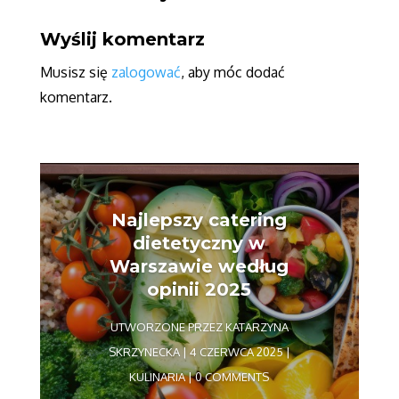
Wyślij komentarz
Musisz się
zalogować
, aby móc dodać
komentarz.
Najlepszy catering
dietetyczny w
Warszawie według
opinii 2025
UTWORZONE PRZEZ
KATARZYNA
SKRZYNECKA
|
4 CZERWCA 2025
|
KULINARIA
| 0 COMMENTS