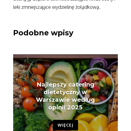
leki zmniejszające wydzielinę żołądkową.
Podobne wpisy
Najlepszy catering
dietetyczny w
Warszawie według
opinii 2025
WIĘCEJ