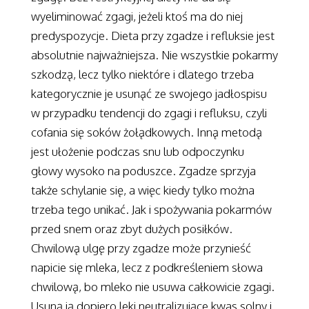
wyeliminować zgagi, jeżeli ktoś ma do niej
predyspozycje. Dieta przy zgadze i refluksie jest
absolutnie najważniejsza. Nie wszystkie pokarmy
szkodzą, lecz tylko niektóre i dlatego trzeba
kategorycznie je usunąć ze swojego jadłospisu
w przypadku tendencji do zgagi i refluksu, czyli
cofania się soków żołądkowych. Inną metodą
jest ułożenie podczas snu lub odpoczynku
głowy wysoko na poduszce. Zgadze sprzyja
także schylanie się, a więc kiedy tylko można
trzeba tego unikać. Jak i spożywania pokarmów
przed snem oraz zbyt dużych posiłków.
Chwilową ulgę przy zgadze może przynieść
napicie się mleka, lecz z podkreśleniem słowa
chwilową, bo mleko nie usuwa całkowicie zgagi.
Usuną ją dopiero leki neutralizujące kwas solny i