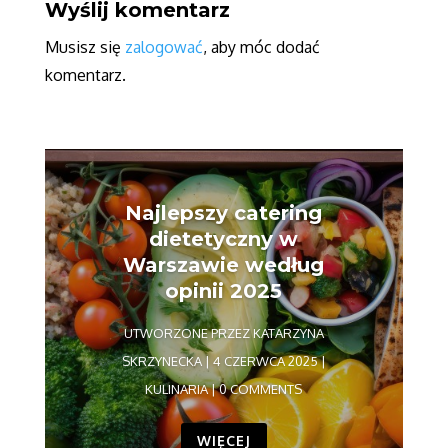
Wyślij komentarz
Musisz się
zalogować
, aby móc dodać
komentarz.
Najlepszy catering
dietetyczny w
Warszawie według
opinii 2025
UTWORZONE PRZEZ
KATARZYNA
SKRZYNECKA
|
4 CZERWCA 2025
|
KULINARIA
| 0 COMMENTS
WIĘCEJ